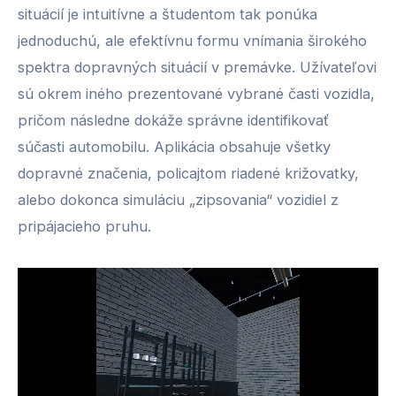
situácií je intuitívne a študentom tak ponúka
jednoduchú, ale efektívnu formu vnímania širokého
spektra dopravných situácií v premávke. Užívateľovi
sú okrem iného prezentované vybrané časti vozidla,
pričom následne dokáže správne identifikovať
súčasti automobilu. Aplikácia obsahuje všetky
dopravné značenia, policajtom riadené križovatky,
alebo dokonca simuláciu „zipsovania“ vozidiel z
pripájacieho pruhu.