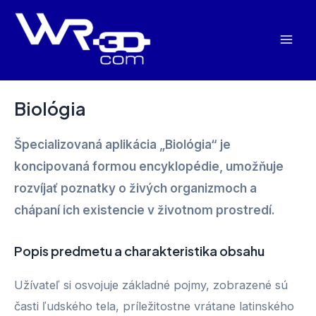
Preskočiť
na
Mai
obsah
Men
Biológia
Špecializovaná aplikácia „Biológia“ je
koncipovaná formou encyklopédie, umožňuje
rozvíjať poznatky o živých organizmoch a
chápaní ich existencie v životnom prostredí.
Popis predmetu a charakteristika obsahu
Užívateľ si osvojuje základné pojmy, zobrazené sú
časti ľudského tela, príležitostne vrátane latinského