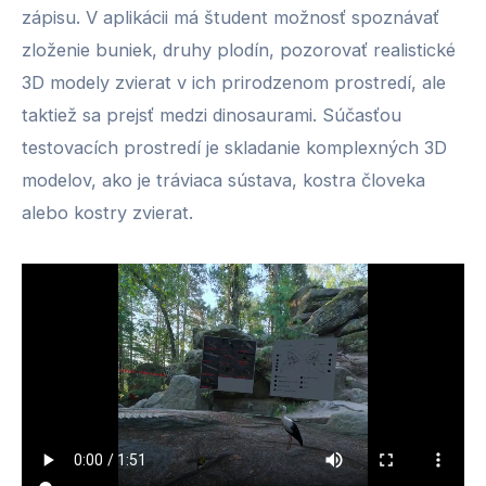
zápisu. V aplikácii má študent možnosť spoznávať
zloženie buniek, druhy plodín, pozorovať realistické
3D modely zvierat v ich prirodzenom prostredí, ale
taktiež sa prejsť medzi dinosaurami. Súčasťou
testovacích prostredí je skladanie komplexných 3D
modelov, ako je tráviaca sústava, kostra človeka
alebo kostry zvierat.