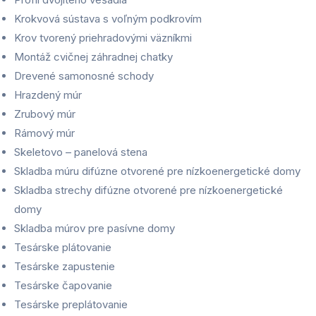
Krokvová sústava s voľným podkrovím
Krov tvorený priehradovými väzníkmi
Montáž cvičnej záhradnej chatky
Drevené samonosné schody
Hrazdený múr
Zrubový múr
Rámový múr
Skeletovo – panelová stena
Skladba múru difúzne otvorené pre nízkoenergetické domy
Skladba strechy difúzne otvorené pre nízkoenergetické
domy
Skladba múrov pre pasívne domy
Tesárske plátovanie
Tesárske zapustenie
Tesárske čapovanie
Tesárske preplátovanie