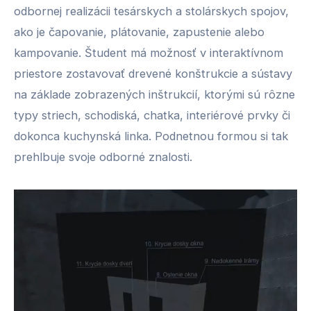
odbornej realizácii tesárskych a stolárskych spojov,
ako je čapovanie, plátovanie, zapustenie alebo
kampovanie. Študent má možnosť v interaktívnom
priestore zostavovať drevené konštrukcie a sústavy
na základe zobrazených inštrukcií, ktorými sú rôzne
typy striech, schodiská, chatka, interiérové prvky či
dokonca kuchynská linka. Podnetnou formou si tak
prehlbuje svoje odborné znalosti.