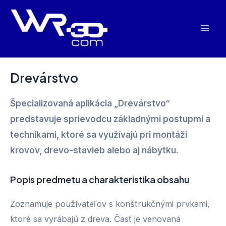
Preskočiť
na
Mai
obsah
Men
Drevárstvo
Špecializovaná aplikácia „Drevárstvo“
predstavuje sprievodcu základnými postupmi a
technikami, ktoré sa využívajú pri montáži
krovov, drevo-stavieb alebo aj nábytku.
Popis predmetu a charakteristika obsahu
Zoznamuje používateľov s konštrukčnými prvkami,
ktoré sa vyrábajú z dreva. Časť je venovaná