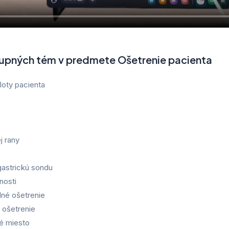
pných tém v predmete Ošetrenie pacienta
loty pacienta
j rany
astrickú sondu
nosti
dné ošetrenie
 ošetrenie
é miesto