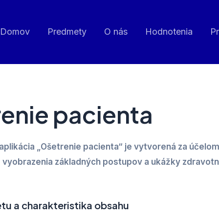
Domov
Predmety
O nás
Hodnotenia
P
enie pacienta
aplikácia „Ošetrenie pacienta“ je vytvorená za účelo
 vyobrazenia základných postupov a ukážky zdravotn
tu a charakteristika obsahu