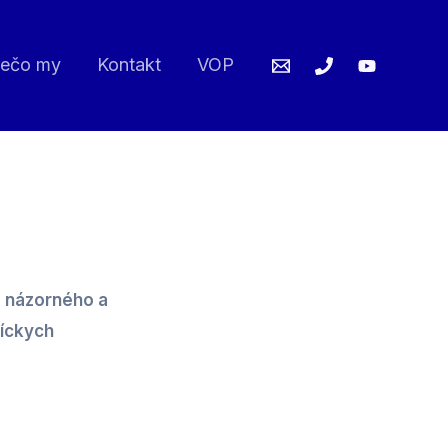
rečo my
Kontakt
VOP
m názorného a
íckych