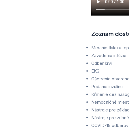
Zoznam dostu
Meranie tlaku a tep
Zavedenie infúzie
Odber krvi
EKG
Ošetrenie otvorene
Podanie inzulínu
Kŕmenie cez nasog
Nemocničné miest
Nástroje pre zákla
Nástroje pre zubné
COVID-19 odberov