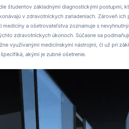
die študentov základnými diagnostickými postupmi, kt
onávajú v zdravotníckych zariadeniach. Zároveň ich 
ti medicíny a ošetrovateľstva zoznamuje s nevyhnutn
týchto zdravotníckych úkonoch. Súčasne sa podmaň
ne využívanými medicínskymi nástrojmi, či už pri zák
 špecifiká, akými je zubné ošetrenie.