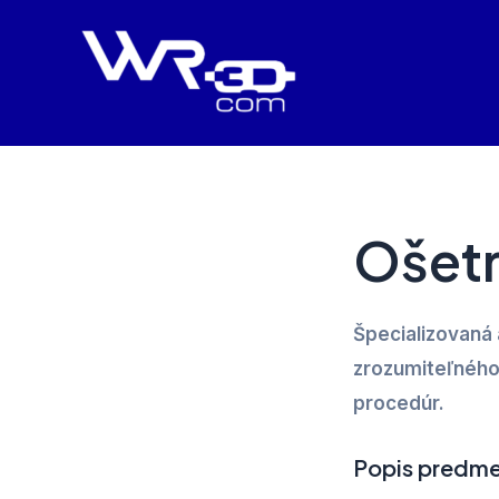
Preskočiť
na
obsah
Ošetr
Špecializovaná 
zrozumiteľného
procedúr.
Popis predme