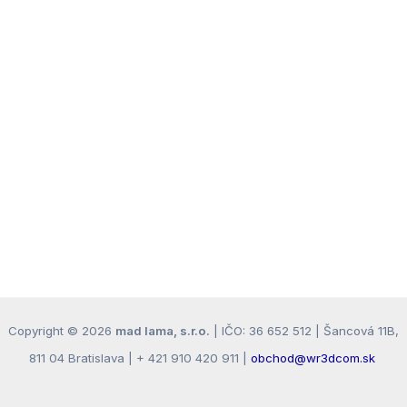
Copyright © 2026
mad lama, s.r.o.
| IČO: 36 652 512 | Šancová 11B,
811 04 Bratislava | + 421 910 420 911 |
obchod@wr3dcom.sk